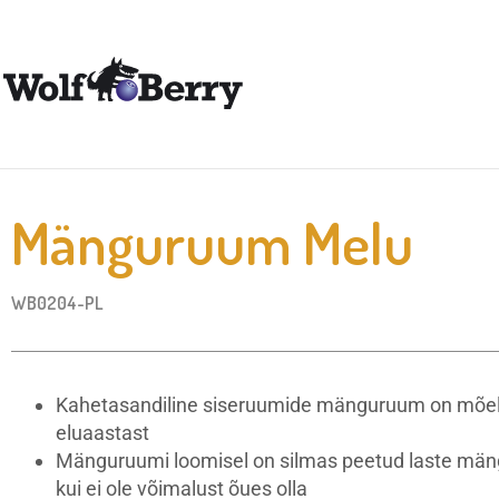
Mänguruum Melu
WB0204-PL
Kahetasandiline siseruumide mänguruum on mõeld
eluaastast
Mänguruumi loomisel on silmas peetud laste mäng
kui ei ole võimalust õues olla