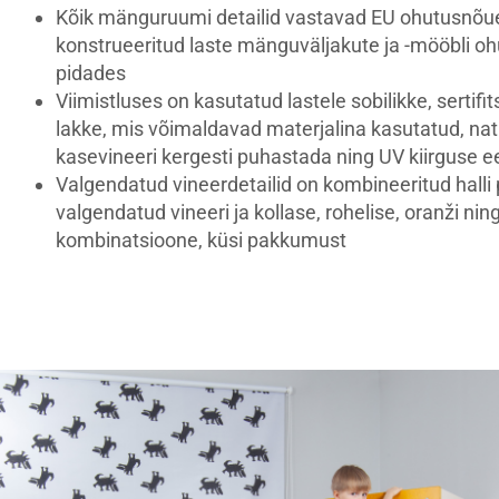
Kõik mänguruumi detailid vastavad EU ohutusnõue
konstrueeritud laste mänguväljakute ja -mööbli o
pidades
Viimistluses on kasutatud lastele sobilikke, sertifits
lakke, mis võimaldavad materjalina kasutatud, nat
kasevineeri kergesti puhastada ning UV kiirguse ee
Valgendatud vineerdetailid on kombineeritud halli p
valgendatud vineeri ja kollase, rohelise, oranži ning
kombinatsioone, küsi pakkumust