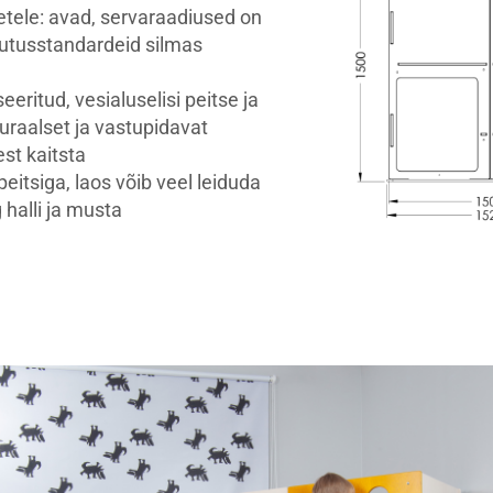
tele: avad, servaraadiused on
hutusstandardeid silmas
eeritud, vesialuselisi peitse ja
uraalset ja vastupidavat
st kaitsta
eitsiga, laos võib veel leiduda
 halli ja musta