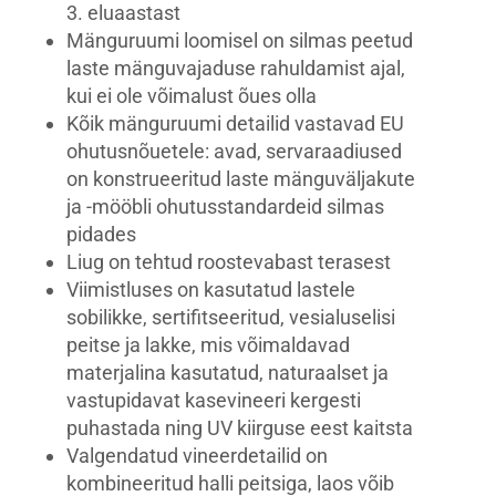
3. eluaastast
Mänguruumi loomisel on silmas peetud
laste mänguvajaduse rahuldamist ajal,
kui ei ole võimalust õues olla
Kõik mänguruumi detailid vastavad EU
ohutusnõuetele: avad, servaraadiused
on konstrueeritud laste mänguväljakute
ja -mööbli ohutusstandardeid silmas
pidades
Liug on tehtud roostevabast terasest
Viimistluses on kasutatud lastele
sobilikke, sertifitseeritud, vesialuselisi
peitse ja lakke, mis võimaldavad
materjalina kasutatud, naturaalset ja
vastupidavat kasevineeri kergesti
puhastada ning UV kiirguse eest kaitsta
Valgendatud vineerdetailid on
kombineeritud halli peitsiga, laos võib