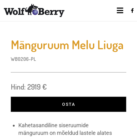
Mänguruum Melu Liuga
WB0206-PL
Hind: 2919 €
OSTA
Kahetasandiline siseruumide
mänguruum on mõeldud lastele alates