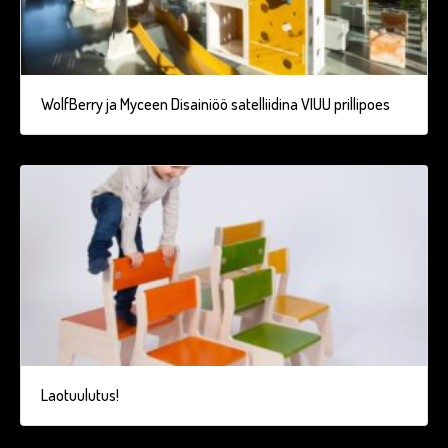
WolfBerry ja Myceen Disainiöö satelliidina VIUU prillipoes
Laotuulutus!