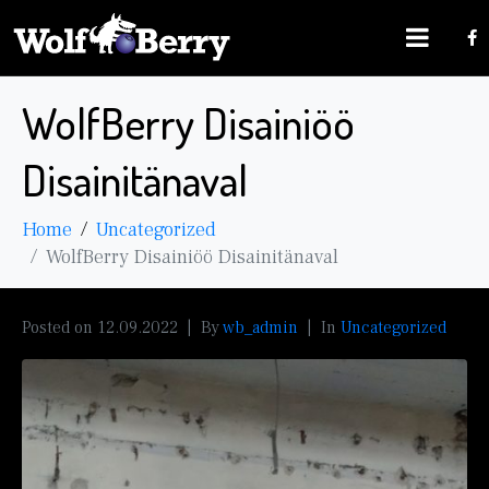
WolfBerry Disainiöö
Disainitänaval
Home
Uncategorized
WolfBerry Disainiöö Disainitänaval
Posted on
12.09.2022
By
wb_admin
In
Uncategorized