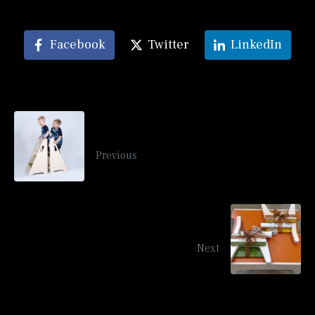
Edit or delete it, then start blogging!
Facebook
Twitter
LinkedIn
Uus toode – astmed Juss
Previous
Disainiturg 18. detsembril Telliskivis
Next